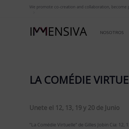
Skip
Skip
We promote co-creation and collaboration, become pa
links
to
primary
navigation
NOSOTROS
Skip
to
content
LA COMÉDIE VIRTUEL
Unete el 12, 13, 19 y 20 de Junio
“La Comédie Virtuelle” de Gilles Jobin Cia: 12, 1