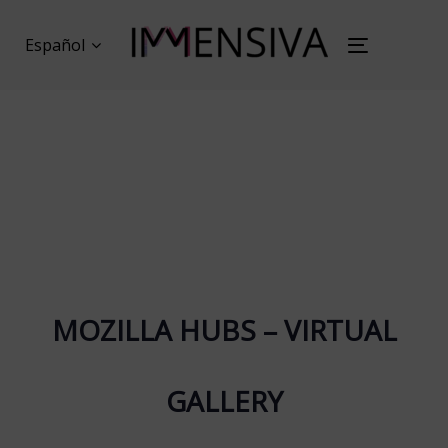
Skip
Skip
links
to
Español
Toggl
primary
naviga
navigation
Skip
to
content
MOZILLA HUBS – VIRTUAL
GALLERY