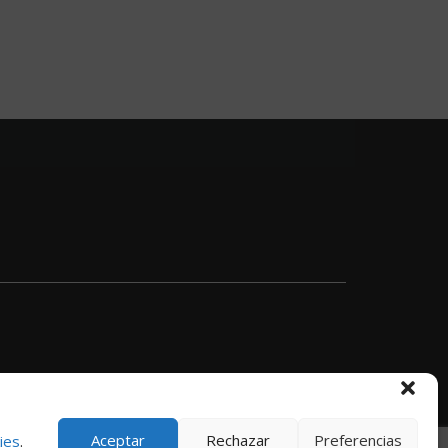
 de Privacidad
|
Política de Cookies
|
Términos y Condiciones
© 2024 Immensiva
Aceptar
Rechazar
Preferencias
ies
.