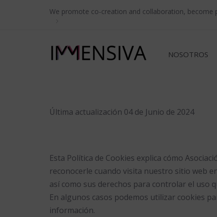
Skip
Skip
We promote co-creation and collaboration, become pa
links
to
primary
navigation
NOSOTROS
Skip
to
content
Última actualización 04 de Junio de 2024
Esta Política de Cookies explica cómo Asociació
reconocerle cuando visita nuestro sitio web en
así como sus derechos para controlar el uso q
En algunos casos podemos utilizar cookies pa
información.