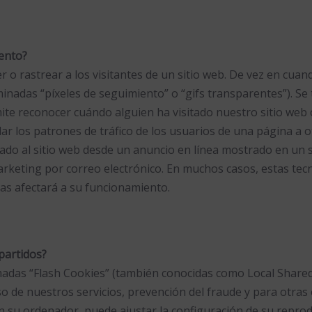
iento?
 o rastrear a los visitantes de un sitio web. De vez en cua
minadas “píxeles de seguimiento” o “gifs transparentes”). Se
ite reconocer cuándo alguien ha visitado nuestro sitio web 
lar los patrones de tráfico de los usuarios de una página a 
ado al sitio web desde un anuncio en línea mostrado en un s
 marketing por correo electrónico. En muchos casos, estas te
as afectará a su funcionamiento.
mpartidos?
amadas “Flash Cookies” (también conocidas como Local Shared
 de nuestros servicios, prevención del fraude y para otras o
n su ordenador, puede ajustar la configuración de su repro