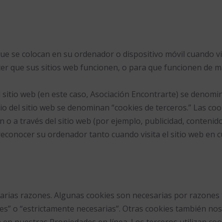
e se colocan en su ordenador o dispositivo móvil cuando visi
er que sus sitios web funcionen, o para que funcionen de m
l sitio web (en este caso, Asociación Encontrarte) se denomi
rio del sitio web se denominan “cookies de terceros.” Las c
n o a través del sitio web (por ejemplo, publicidad, contenido
econocer su ordenador tanto cuando visita el sitio web en c
varias razones. Algunas cookies son necesarias por razones 
es” o “estrictamente necesarias”. Otras cookies también nos
en nuestras Propiedades en línea. Los terceros utilizan coo