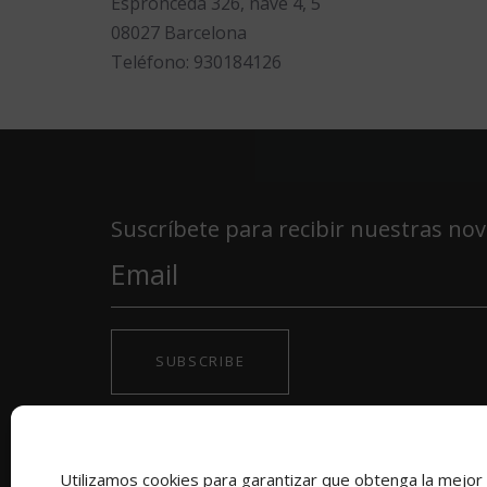
Espronceda 326, nave 4, 5
08027 Barcelona
Teléfono: 930184126
Suscríbete para recibir nuestras no
SUBSCRIBE
Utilizamos cookies para garantizar que obtenga la mejor