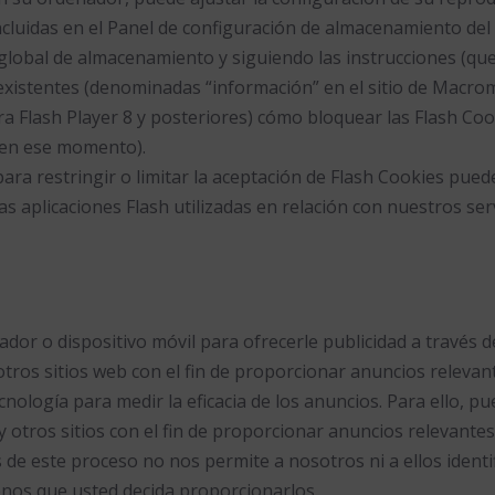
cluidas en el Panel de configuración de almacenamiento del 
global de almacenamiento y siguiendo las instrucciones (que
existentes (denominadas “información” en el sitio de Macro
ara Flash Player 8 y posteriores) cómo bloquear las Flash C
 en ese momento).
ra restringir o limitar la aceptación de Flash Cookies pued
las aplicaciones Flash utilizadas en relación con nuestros ser
dor o dispositivo móvil para ofrecerle publicidad a través 
y otros sitios web con el fin de proporcionar anuncios releva
logía para medir la eficacia de los anuncios. Para ello, pu
 y otros sitios con el fin de proporcionar anuncios relevant
s de este proceso no nos permite a nosotros ni a ellos ident
menos que usted decida proporcionarlos.